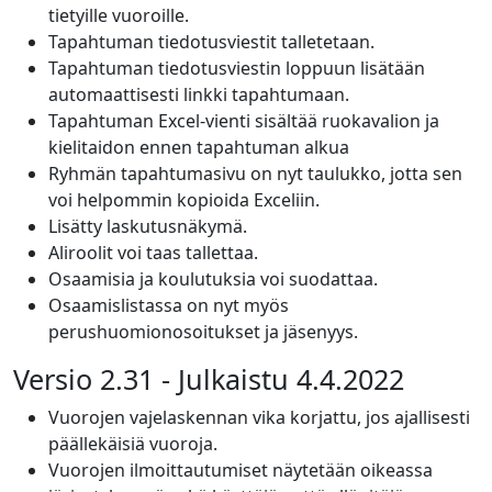
tietyille vuoroille.
Tapahtuman tiedotusviestit talletetaan.
Tapahtuman tiedotusviestin loppuun lisätään
automaattisesti linkki tapahtumaan.
Tapahtuman Excel-vienti sisältää ruokavalion ja
kielitaidon ennen tapahtuman alkua
Ryhmän tapahtumasivu on nyt taulukko, jotta sen
voi helpommin kopioida Exceliin.
Lisätty laskutusnäkymä.
Aliroolit voi taas tallettaa.
Osaamisia ja koulutuksia voi suodattaa.
Osaamislistassa on nyt myös
perushuomionosoitukset ja jäsenyys.
Versio 2.31 - Julkaistu 4.4.2022
Vuorojen vajelaskennan vika korjattu, jos ajallisesti
päällekäisiä vuoroja.
Vuorojen ilmoittautumiset näytetään oikeassa