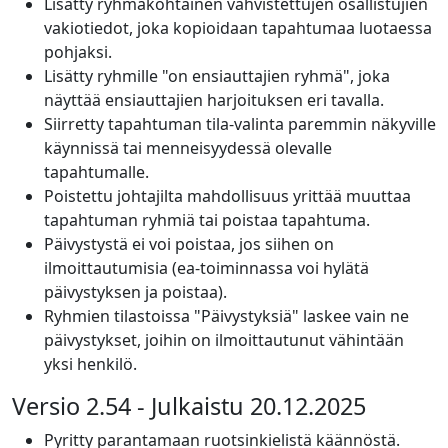
Lisätty ryhmäkohtainen vahvistettujen osallistujien
vakiotiedot, joka kopioidaan tapahtumaa luotaessa
pohjaksi.
Lisätty ryhmille "on ensiauttajien ryhmä", joka
näyttää ensiauttajien harjoituksen eri tavalla.
Siirretty tapahtuman tila-valinta paremmin näkyville
käynnissä tai menneisyydessä olevalle
tapahtumalle.
Poistettu johtajilta mahdollisuus yrittää muuttaa
tapahtuman ryhmiä tai poistaa tapahtuma.
Päivystystä ei voi poistaa, jos siihen on
ilmoittautumisia (ea-toiminnassa voi hylätä
päivystyksen ja poistaa).
Ryhmien tilastoissa "Päivystyksiä" laskee vain ne
päivystykset, joihin on ilmoittautunut vähintään
yksi henkilö.
Versio 2.54 - Julkaistu 20.12.2025
Pyritty parantamaan ruotsinkielistä käännöstä.