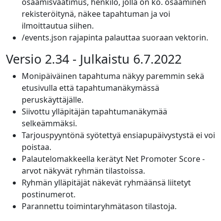
osaamisvaatimus, henkilö, jolla on ko. osaaminen
rekisteröitynä, näkee tapahtuman ja voi
ilmoittautua siihen.
/events.json rajapinta palauttaa suoraan vektorin.
Versio 2.34 - Julkaistu 6.7.2022
Monipäiväinen tapahtuma näkyy paremmin sekä
etusivulla että tapahtumanäkymässä
peruskäyttäjälle.
Siivottu ylläpitäjän tapahtumanäkymää
selkeämmäksi.
Tarjouspyyntönä syötettyä ensiapupäivystystä ei voi
poistaa.
Palautelomakkeella kerätyt Net Promoter Score -
arvot näkyvät ryhmän tilastoissa.
Ryhmän ylläpitäjät näkevät ryhmäänsä liitetyt
postinumerot.
Parannettu toimintaryhmätason tilastoja.