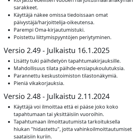
Korjattu edellisen vuoden harjoitusmääränäkymän
sarakkeet.
Käyttäjä näkee omissa tiedoissaan omat
päivystäjä/harjoittelija-oikeutensa.
Parempi Oma-kirjautumistuki.
Poistettu liittymispyyntöjen periytyminen.
Versio 2.49 - Julkaistu 16.1.2025
Lisätty tuki päihdetyön tapahtumakirjauksille.
Mahdollisuus tilata päihde-ensiapukoulutuksia.
Parannettu keskustoimiston tilastonäkymiä.
Pieniä vikakorjauksia.
Versio 2.48 - Julkaistu 2.11.2024
Käyttäjä voi ilmoittaa että ei pääse joko koko
tapahtumaan tai yksittäisiin vuoroihin.
Tapahtumaan ilmoittautumista tarkoituksella
hiukan "hidastettu", jotta vahinkoilmoittautumiset
saataisiin kuriin.