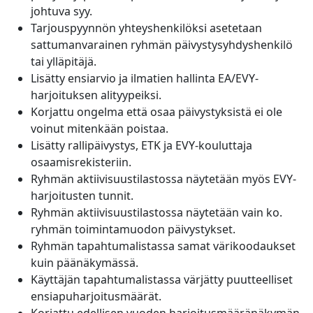
johtuva syy.
Tarjouspyynnön yhteyshenkilöksi asetetaan
sattumanvarainen ryhmän päivystysyhdyshenkilö
tai ylläpitäjä.
Lisätty ensiarvio ja ilmatien hallinta EA/EVY-
harjoituksen alityypeiksi.
Korjattu ongelma että osaa päivystyksistä ei ole
voinut mitenkään poistaa.
Lisätty rallipäivystys, ETK ja EVY-kouluttaja
osaamisrekisteriin.
Ryhmän aktiivisuustilastossa näytetään myös EVY-
harjoitusten tunnit.
Ryhmän aktiivisuustilastossa näytetään vain ko.
ryhmän toimintamuodon päivystykset.
Ryhmän tapahtumalistassa samat värikoodaukset
kuin päänäkymässä.
Käyttäjän tapahtumalistassa värjätty puutteelliset
ensiapuharjoitusmäärät.