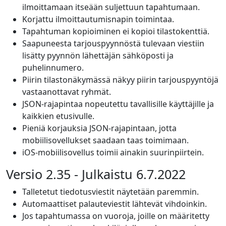
ilmoittamaan itseään suljettuun tapahtumaan.
Korjattu ilmoittautumisnapin toimintaa.
Tapahtuman kopioiminen ei kopioi tilastokenttiä.
Saapuneesta tarjouspyynnöstä tulevaan viestiin
lisätty pyynnön lähettäjän sähköposti ja
puhelinnumero.
Piirin tilastonäkymässä näkyy piirin tarjouspyyntöjä
vastaanottavat ryhmät.
JSON-rajapintaa nopeutettu tavallisille käyttäjille ja
kaikkien etusivulle.
Pieniä korjauksia JSON-rajapintaan, jotta
mobiilisovellukset saadaan taas toimimaan.
iOS-mobiilisovellus toimii ainakin suurinpiirtein.
Versio 2.35 - Julkaistu 6.7.2022
Talletetut tiedotusviestit näytetään paremmin.
Automaattiset palauteviestit lähtevät vihdoinkin.
Jos tapahtumassa on vuoroja, joille on määritetty