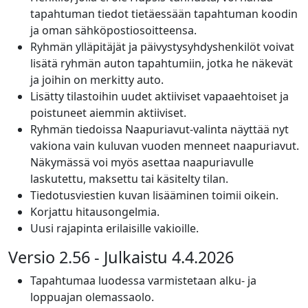
tapahtuman tiedot tietäessään tapahtuman koodin
ja oman sähköpostiosoitteensa.
Ryhmän ylläpitäjät ja päivystysyhdyshenkilöt voivat
lisätä ryhmän auton tapahtumiin, jotka he näkevät
ja joihin on merkitty auto.
Lisätty tilastoihin uudet aktiiviset vapaaehtoiset ja
poistuneet aiemmin aktiiviset.
Ryhmän tiedoissa Naapuriavut-valinta näyttää nyt
vakiona vain kuluvan vuoden menneet naapuriavut.
Näkymässä voi myös asettaa naapuriavulle
laskutettu, maksettu tai käsitelty tilan.
Tiedotusviestien kuvan lisääminen toimii oikein.
Korjattu hitausongelmia.
Uusi rajapinta erilaisille vakioille.
Versio 2.56 - Julkaistu 4.4.2026
Tapahtumaa luodessa varmistetaan alku- ja
loppuajan olemassaolo.