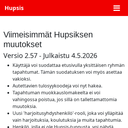
Hupsis
Viimeisimmät Hupsiksen
muutokset
Versio 2.57 - Julkaistu 4.5.2026
Käyttäjä voi suodattaa etusivulla yksittäisen ryhmän
tapahtumat. Tämän suodatuksen voi myös asettaa
vakioksi.
Autettavien tulosyykoodeja voi nyt hakea.
Tapahtuman muokkauslomakeelta ei voi
vahingossa poistua, jos sillä on tallettamattomia
muutoksia.
Uusi 'harjoitusyhdyshenkilö'-rooli, joka voi ylläpitää
vain harjoituksia, koulutuksia ja muita tapahtumia.
Henkilö, jolla ei ole Hupsis-tunnusta, voi nähdä