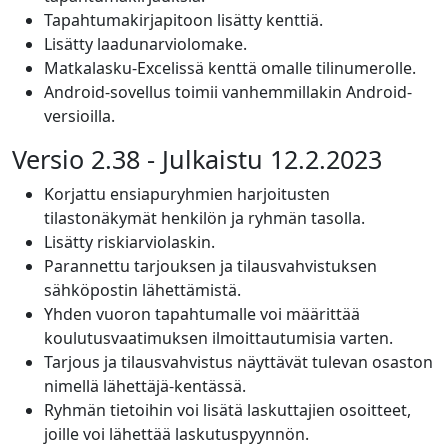
Tapahtumakirjapitoon lisätty kenttiä.
Lisätty laadunarviolomake.
Matkalasku-Excelissä kenttä omalle tilinumerolle.
Android-sovellus toimii vanhemmillakin Android-
versioilla.
Versio 2.38 - Julkaistu 12.2.2023
Korjattu ensiapuryhmien harjoitusten
tilastonäkymät henkilön ja ryhmän tasolla.
Lisätty riskiarviolaskin.
Parannettu tarjouksen ja tilausvahvistuksen
sähköpostin lähettämistä.
Yhden vuoron tapahtumalle voi määrittää
koulutusvaatimuksen ilmoittautumisia varten.
Tarjous ja tilausvahvistus näyttävät tulevan osaston
nimellä lähettäjä-kentässä.
Ryhmän tietoihin voi lisätä laskuttajien osoitteet,
joille voi lähettää laskutuspyynnön.