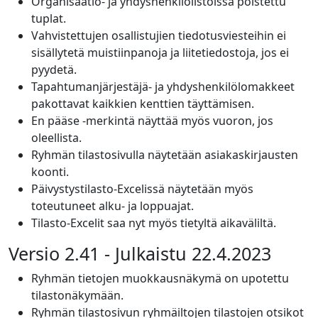
Organisaatio- ja yhdyshenkilölistoissa poistettu
tuplat.
Vahvistettujen osallistujien tiedotusviesteihin ei
sisällytetä muistiinpanoja ja liitetiedostoja, jos ei
pyydetä.
Tapahtumanjärjestäjä- ja yhdyshenkilölomakkeet
pakottavat kaikkien kenttien täyttämisen.
En pääse -merkintä näyttää myös vuoron, jos
oleellista.
Ryhmän tilastosivulla näytetään asiakaskirjausten
koonti.
Päivystystilasto-Excelissä näytetään myös
toteutuneet alku- ja loppuajat.
Tilasto-Excelit saa nyt myös tietyltä aikaväliltä.
Versio 2.41 - Julkaistu 22.4.2023
Ryhmän tietojen muokkausnäkymä on upotettu
tilastonäkymään.
Ryhmän tilastosivun ryhmäiltojen tilastojen otsikot