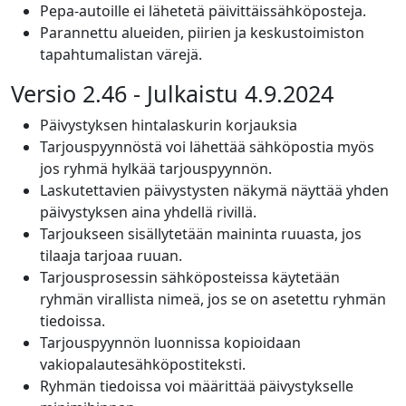
Pepa-autoille ei lähetetä päivittäissähköposteja.
Parannettu alueiden, piirien ja keskustoimiston
tapahtumalistan värejä.
Versio 2.46 - Julkaistu 4.9.2024
Päivystyksen hintalaskurin korjauksia
Tarjouspyynnöstä voi lähettää sähköpostia myös
jos ryhmä hylkää tarjouspyynnön.
Laskutettavien päivystysten näkymä näyttää yhden
päivystyksen aina yhdellä rivillä.
Tarjoukseen sisällytetään maininta ruuasta, jos
tilaaja tarjoaa ruuan.
Tarjousprosessin sähköposteissa käytetään
ryhmän virallista nimeä, jos se on asetettu ryhmän
tiedoissa.
Tarjouspyynnön luonnissa kopioidaan
vakiopalautesähköpostiteksti.
Ryhmän tiedoissa voi määrittää päivystykselle