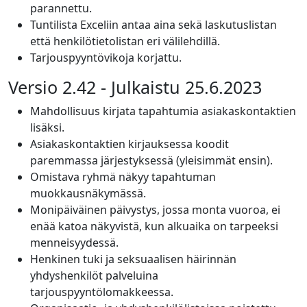
parannettu.
Tuntilista Exceliin antaa aina sekä laskutuslistan
että henkilötietolistan eri välilehdillä.
Tarjouspyyntövikoja korjattu.
Versio 2.42 - Julkaistu 25.6.2023
Mahdollisuus kirjata tapahtumia asiakaskontaktien
lisäksi.
Asiakaskontaktien kirjauksessa koodit
paremmassa järjestyksessä (yleisimmät ensin).
Omistava ryhmä näkyy tapahtuman
muokkausnäkymässä.
Monipäiväinen päivystys, jossa monta vuoroa, ei
enää katoa näkyvistä, kun alkuaika on tarpeeksi
menneisyydessä.
Henkinen tuki ja seksuaalisen häirinnän
yhdyshenkilöt palveluina
tarjouspyyntölomakkeessa.