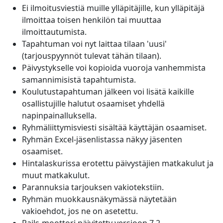
Ei ilmoitusviestiä muille ylläpitäjille, kun ylläpitäjä
ilmoittaa toisen henkilön tai muuttaa
ilmoittautumista.
Tapahtuman voi nyt laittaa tilaan 'uusi'
(tarjouspyynnöt tulevat tähän tilaan).
Päivystykselle voi kopioida vuoroja vanhemmista
samannimisistä tapahtumista.
Koulutustapahtuman jälkeen voi lisätä kaikille
osallistujille halutut osaamiset yhdellä
napinpainalluksella.
Ryhmäliittymisviesti sisältää käyttäjän osaamiset.
Ryhmän Excel-jäsenlistassa näkyy jäsenten
osaamiset.
Hintalaskurissa erotettu päivystäjien matkakulut ja
muut matkakulut.
Parannuksia tarjouksen vakiotekstiin.
Ryhmän muokkausnäkymässä näytetään
vakioehdot, jos ne on asetettu.