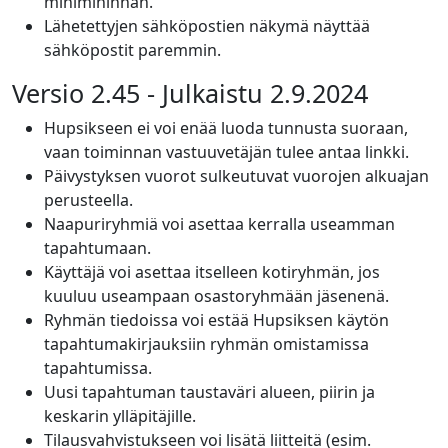
minimihinnan.
Lähetettyjen sähköpostien näkymä näyttää
sähköpostit paremmin.
Versio 2.45 - Julkaistu 2.9.2024
Hupsikseen ei voi enää luoda tunnusta suoraan,
vaan toiminnan vastuuvetäjän tulee antaa linkki.
Päivystyksen vuorot sulkeutuvat vuorojen alkuajan
perusteella.
Naapuriryhmiä voi asettaa kerralla useamman
tapahtumaan.
Käyttäjä voi asettaa itselleen kotiryhmän, jos
kuuluu useampaan osastoryhmään jäsenenä.
Ryhmän tiedoissa voi estää Hupsiksen käytön
tapahtumakirjauksiin ryhmän omistamissa
tapahtumissa.
Uusi tapahtuman taustaväri alueen, piirin ja
keskarin ylläpitäjille.
Tilausvahvistukseen voi lisätä liitteitä (esim.