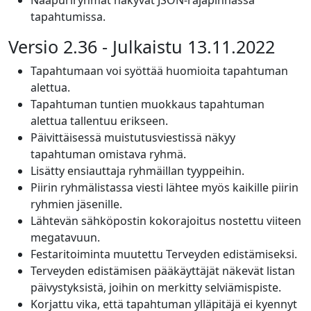
Naapuriryhmät näkyvät JSON-rajapinnassa
tapahtumissa.
Versio 2.36 - Julkaistu 13.11.2022
Tapahtumaan voi syöttää huomioita tapahtuman
alettua.
Tapahtuman tuntien muokkaus tapahtuman
alettua tallentuu erikseen.
Päivittäisessä muistutusviestissä näkyy
tapahtuman omistava ryhmä.
Lisätty ensiauttaja ryhmäillan tyyppeihin.
Piirin ryhmälistassa viesti lähtee myös kaikille piirin
ryhmien jäsenille.
Lähtevän sähköpostin kokorajoitus nostettu viiteen
megatavuun.
Festaritoiminta muutettu Terveyden edistämiseksi.
Terveyden edistämisen pääkäyttäjät näkevät listan
päivystyksistä, joihin on merkitty selviämispiste.
Korjattu vika, että tapahtuman ylläpitäjä ei kyennyt