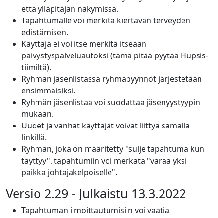
että ylläpitäjän näkymissä.
Tapahtumalle voi merkitä kiertävän terveyden
edistämisen.
Käyttäjä ei voi itse merkitä itseään
päivystyspalveluautoksi (tämä pitää pyytää Hupsis-
tiimiltä).
Ryhmän jäsenlistassa ryhmäpyynnöt järjestetään
ensimmäisiksi.
Ryhmän jäsenlistaa voi suodattaa jäsenyystyypin
mukaan.
Uudet ja vanhat käyttäjät voivat liittyä samalla
linkillä.
Ryhmän, joka on määritetty "sulje tapahtuma kun
täyttyy", tapahtumiin voi merkata "varaa yksi
paikka johtajakelpoiselle".
Versio 2.29 - Julkaistu 13.3.2022
Tapahtuman ilmoittautumisiin voi vaatia