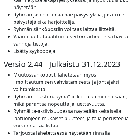
käännetyssä aikajärjestyksessä, ja myös vuosiluku
näytetään.
Ryhmän jäsen ei enää näe päivystyksiä, jos ei ole
päivystäjä eikä harjoittelija.
Ryhmän sähköpostiin voi taas laittaa liitteitä.
Väärin luotu tapahtuma kertoo virheet eikä hävitä
vanhoja tietoja.
Lisätty syykoodeja.
Versio 2.44 - Julkaistu 31.12.2023
Muutossähköposti lähetetään myös
ilmoittautumisen vahvistamisesta ja johtajaksi
vaihtamisesta.
Ryhmän "tilastonäkymä" pilkottu kolmeen osaan,
mikä parantaa nopeutta ja luettavuutta.
Ryhmäilta-aktiivisuudessa näytetään keltaisella
laatuohjeen mukaiset puutteet, ja tällä perusteella
voi suodattaa listaa.
Tarjousta lähetettäessä näytetään rinnalla