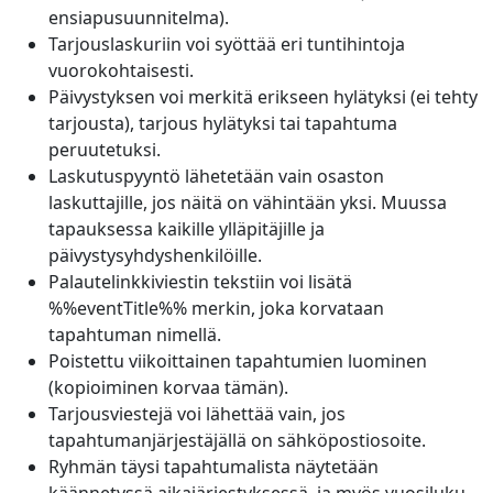
ensiapusuunnitelma).
Tarjouslaskuriin voi syöttää eri tuntihintoja
vuorokohtaisesti.
Päivystyksen voi merkitä erikseen hylätyksi (ei tehty
tarjousta), tarjous hylätyksi tai tapahtuma
peruutetuksi.
Laskutuspyyntö lähetetään vain osaston
laskuttajille, jos näitä on vähintään yksi. Muussa
tapauksessa kaikille ylläpitäjille ja
päivystysyhdyshenkilöille.
Palautelinkkiviestin tekstiin voi lisätä
%%eventTitle%% merkin, joka korvataan
tapahtuman nimellä.
Poistettu viikoittainen tapahtumien luominen
(kopioiminen korvaa tämän).
Tarjousviestejä voi lähettää vain, jos
tapahtumanjärjestäjällä on sähköpostiosoite.
Ryhmän täysi tapahtumalista näytetään