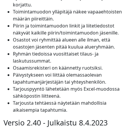
korjattu.
Toimintamuodon ylläpitäjä näkee vapaaehtoisten
määrän piireittäin.
Piirin ja toimintamuodon linkit ja liitetiedostot
näkyvät kaikille piirin/toimintamuodon jäsenille.
Osastot voi ryhmittää alueen alle ilman, että
osastojen jäsenten pitää kuulua alueryhmään.
Ryhmän tiedoissa vuosittaiset tilaus- ja
laskutussummat.
Osaamisrekisteri on käännetty ruotsiksi.
Päivystykseen voi liittää olemassaolevan
tapahtumanjärjestäjän tai yhteyshenkilön.
Tarjouspyyntö lähetetään myös Excel-muodossa
sähköpostin liitteenä.
Tarjousta tehtäessä näytetään mahdollisia
aikaisempia tapahtumia.
Versio 2.40 - Julkaistu 8.4.2023