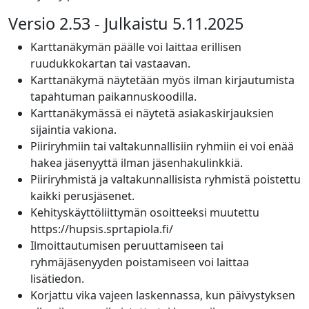
Versio 2.53 - Julkaistu 5.11.2025
Karttanäkymän päälle voi laittaa erillisen
ruudukkokartan tai vastaavan.
Karttanäkymä näytetään myös ilman kirjautumista
tapahtuman paikannuskoodilla.
Karttanäkymässä ei näytetä asiakaskirjauksien
sijaintia vakiona.
Piiriryhmiin tai valtakunnallisiin ryhmiin ei voi enää
hakea jäsenyyttä ilman jäsenhakulinkkiä.
Piiriryhmistä ja valtakunnallisista ryhmistä poistettu
kaikki perusjäsenet.
Kehityskäyttöliittymän osoitteeksi muutettu
https://hupsis.sprtapiola.fi/
Ilmoittautumisen peruuttamiseen tai
ryhmäjäsenyyden poistamiseen voi laittaa
lisätiedon.
Korjattu vika vajeen laskennassa, kun päivystyksen