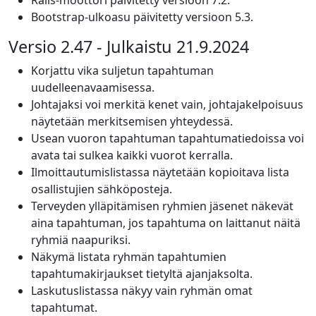
Rails-moottori päivitetty versioon 7.2.
Bootstrap-ulkoasu päivitetty versioon 5.3.
Versio 2.47 - Julkaistu 21.9.2024
Korjattu vika suljetun tapahtuman
uudelleenavaamisessa.
Johtajaksi voi merkitä kenet vain, johtajakelpoisuus
näytetään merkitsemisen yhteydessä.
Usean vuoron tapahtuman tapahtumatiedoissa voi
avata tai sulkea kaikki vuorot kerralla.
Ilmoittautumislistassa näytetään kopioitava lista
osallistujien sähköposteja.
Terveyden ylläpitämisen ryhmien jäsenet näkevät
aina tapahtuman, jos tapahtuma on laittanut näitä
ryhmiä naapuriksi.
Näkymä listata ryhmän tapahtumien
tapahtumakirjaukset tietyltä ajanjaksolta.
Laskutuslistassa näkyy vain ryhmän omat
tapahtumat.