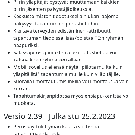
Piirin ylläpitäjät pystyvät muuttamaan kaikkien
piirin jäsenten päivystäjäoikeuksia.
Keskustoimiston tiedotuksella hiukan laajempi
näkyvyys tapahtumien perustietoihin.
Kiertävä terveyden edistäminen -attribuutti
tapahtuman tiedoissa lisää/poistaa TE:n ryhmän
naapuriksi.
Salassapitosopimusten allekirjoitustietoja voi
katsoa koko ryhmä kerrallaan.
Mobiilisovellus ei enää näytä "piilota muilta kuin
ylläpitäjiltä" tapahtumia muille kuin ylläpitäjille.
Suoralla ilmoittautumislinkillä voi ilmoittautua vain
kerran.
Tapahtumakirjanpidossa myös ensiapu-kenttää voi
muokata.
Versio 2.39 - Julkaistu 25.2.2023
Peruskäyttöliittymän kautta voi tehdä
tapahtumakirjauksia.