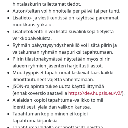
hintalaskurin tallettamat tiedot.
Auton/teltan voi hinnoitella per päivä tai per tunti.
Lisätieto- ja viestikentissä on käytössä paremmat
muokkaustyökalut.
Lisätietokenttiin voi lisätä kuvalinkkejä tietyistä
verkkopalveluista.
Ryhmän päivystysyhdyshenkilö voi lisätä piirin ja
valtakunnan ryhmän naapuriksi tapahtumaan.
Piirin tilastonäkymässä näytetään myös piirin
alueen ryhmien jäsenten harjoitustilastot.
Muu-tyyppiset tapahtumat laskevat taas kaikki
ilmoittautuneet vajetta vähentämään.
JSON-rajapinta tukee uutta käyttöliittymää
(ennakkoversio saatavilla
https://dev.hupsis.eu/v2/
).
Alalaidan kopioi tapahtuma -valikko toimii
identtisesti ylälaidan valikon kanssa.
Tapahtuman kopioiminen ei kopioi
tapahtumakirjauksia.
Tapahtuma yhdellä osaanottajalla näyttää