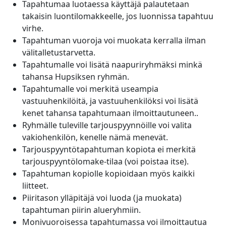
Tapahtumaa luotaessa käyttäjä palautetaan
takaisin luontilomakkeelle, jos luonnissa tapahtuu
virhe.
Tapahtuman vuoroja voi muokata kerralla ilman
välitalletustarvetta.
Tapahtumalle voi lisätä naapuriryhmäksi minkä
tahansa Hupsiksen ryhmän.
Tapahtumalle voi merkitä useampia
vastuuhenkilöitä, ja vastuuhenkilöksi voi lisätä
kenet tahansa tapahtumaan ilmoittautuneen..
Ryhmälle tuleville tarjouspyynnöille voi valita
vakiohenkilön, kenelle nämä menevät.
Tarjouspyyntötapahtuman kopiota ei merkitä
tarjouspyyntölomake-tilaa (voi poistaa itse).
Tapahtuman kopiolle kopioidaan myös kaikki
liitteet.
Piiritason ylläpitäjä voi luoda (ja muokata)
tapahtuman piirin alueryhmiin.
Monivuoroisessa tapahtumassa voi ilmoittautua