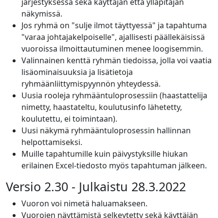
järjestyksessä sekä käyttäjän että ylläpitäjän
näkymissä.
Jos ryhmä on "sulje ilmot täyttyessä" ja tapahtuma
"varaa johtajakelpoiselle", ajallisesti päällekäisissä
vuoroissa ilmoittautuminen menee loogisemmin.
Valinnainen kenttä ryhmän tiedoissa, jolla voi vaatia
lisäominaisuuksia ja lisätietoja
ryhmäänliittymispyynnön yhteydessä.
Uusia rooleja ryhmääntuloprosessiin (haastattelija
nimetty, haastateltu, koulutusinfo lähetetty,
koulutettu, ei toimintaan).
Uusi näkymä ryhmääntuloprosessin hallinnan
helpottamiseksi.
Muille tapahtumille kuin päivystyksille hiukan
erilainen Excel-tiedosto myös tapahtuman jälkeen.
Versio 2.30 - Julkaistu 28.3.2022
Vuoron voi nimetä haluamakseen.
Vuorojen näyttämistä selkeytetty sekä käyttäjän