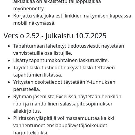
alkuaikaa on aikaistettu tai loppuaikaa
myöhennetty.
Korjattu vika, joka esti linkkien näkymisen kapeassa
mobiilinäkymässä.
Versio 2.52 - Julkaistu 10.7.2025
Tapahtumaan lähetetyt tiedotusviestit näytetään
vahvistetuille osallistujille.
Lisätty tapahtumakohtainen laskutusviite.
Täydet laskutustiedot näkyvät laskutettavien
tapahtumien listassa.
Yritysten osoitetiedot täytetään Y-tunnuksen
perusteella.
Ryhmän jäsenlista-Excelissä näytetään henkilön
rooli ja mahdollinen salassapitosopimuksen
allekirjoitus.
Piiritason ylläpitäjä voi massamuuttaa kaikki
vanhentuneet ensiapupäivystäjäoikeudet
harjoittelijoiksi.