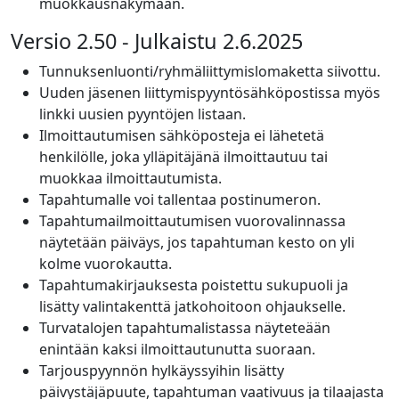
muokkausnäkymään.
Versio 2.50 - Julkaistu 2.6.2025
Tunnuksenluonti/ryhmäliittymislomaketta siivottu.
Uuden jäsenen liittymispyyntösähköpostissa myös
linkki uusien pyyntöjen listaan.
Ilmoittautumisen sähköposteja ei lähetetä
henkilölle, joka ylläpitäjänä ilmoittautuu tai
muokkaa ilmoittautumista.
Tapahtumalle voi tallentaa postinumeron.
Tapahtumailmoittautumisen vuorovalinnassa
näytetään päiväys, jos tapahtuman kesto on yli
kolme vuorokautta.
Tapahtumakirjauksesta poistettu sukupuoli ja
lisätty valintakenttä jatkohoitoon ohjaukselle.
Turvatalojen tapahtumalistassa näyteteään
enintään kaksi ilmoittautunutta suoraan.
Tarjouspyynnön hylkäyssyihin lisätty
päivystäjäpuute, tapahtuman vaativuus ja tilaajasta